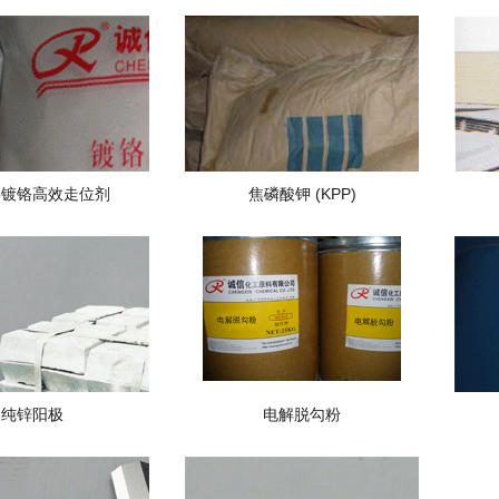
25镀铬高效走位剂
焦磷酸钾 (KPP)
纯锌阳极
电解脱勾粉