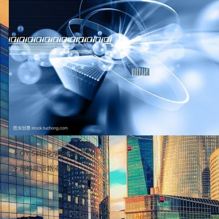
> OY-54铜化学抛光亮剂
> 高性能镀鉻添加剂