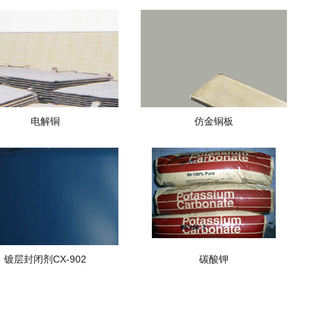
电解铜
仿金铜板
镀层封闭剂CX-902
碳酸钾